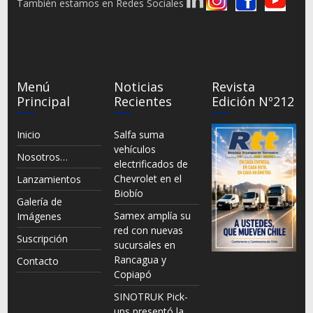
También estamos en Redes Sociales
Menú
Noticias
Revista
Principal
Recientes
Edición Nº212
Inicio
Salfa suma
vehículos
Nosotros…
electrificados de
Chevrolet en el
Lanzamientos
Biobío
Galería de
Samex amplía su
Imágenes
red con nuevas
Suscripción
sucursales en
Rancagua y
Contacto
Copiapó
SINOTRUK Pick-
ups presentó la