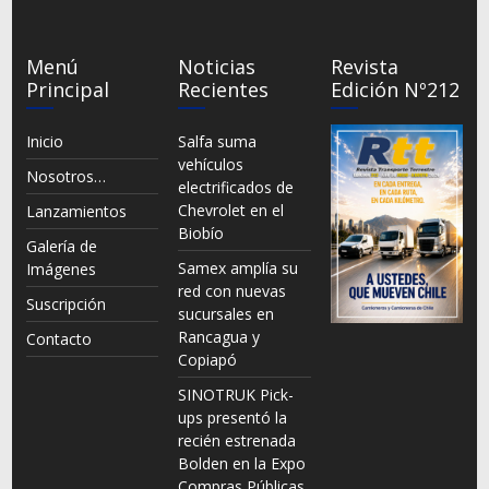
Menú
Noticias
Revista
Principal
Recientes
Edición Nº212
Inicio
Salfa suma
vehículos
Nosotros…
electrificados de
Chevrolet en el
Lanzamientos
Biobío
Galería de
Samex amplía su
Imágenes
red con nuevas
Suscripción
sucursales en
Rancagua y
Contacto
Copiapó
SINOTRUK Pick-
ups presentó la
recién estrenada
Bolden en la Expo
Compras Públicas