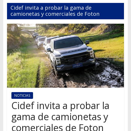
Autos,
Cidef invita a probar la gama de
camiones,
camionetas y comerciales de Foton
motos,
información
del
mundo
del
transporte
NOTICIAS
Cidef invita a probar la
gama de camionetas y
comerciales de Foton