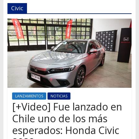
Autos,
Civic
camiones,
motos,
información
del
mundo
del
transporte
LANZAMIENTOS
NOTICIAS
[+Video] Fue lanzado en
Chile uno de los más
esperados: Honda Civic