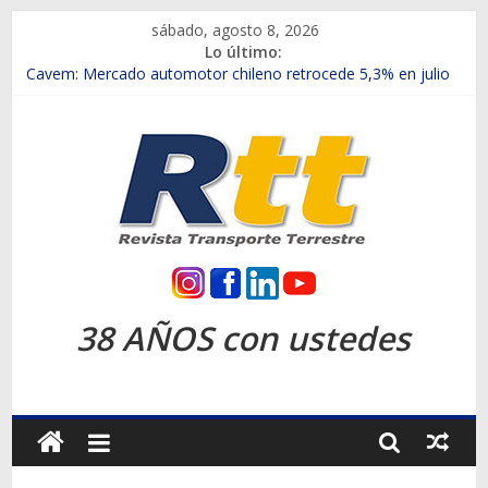
Saltar
sábado, agosto 8, 2026
al
Lo último:
contenido
Chile es el primer mercado internacional en lanzar la nueva
Maxus T70
Cavem: Mercado automotor chileno retrocede 5,3% en julio
Salfa suma vehículos electrificados de Chevrolet en el Biobío
Samex amplía su red con nuevas sucursales en Rancagua y
Copiapó
SINOTRUK Pick-ups presentó la recién estrenada Bolden en
la Expo Compras Públicas 2026
Rtt
Revista
38 AÑOS con ustedes
Transporte
Terrestre