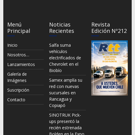
Menú
Noticias
Revista
Principal
Recientes
Edición Nº212
Inicio
Salfa suma
vehículos
Nosotros…
electrificados de
Chevrolet en el
Lanzamientos
Biobío
Galería de
Samex amplía su
Imágenes
red con nuevas
Suscripción
sucursales en
Rancagua y
Contacto
Copiapó
SINOTRUK Pick-
ups presentó la
recién estrenada
Bolden en la Expo