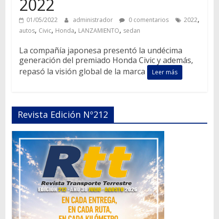
2022
,
01/05/2022
administrador
0 comentarios
2022
,
,
,
,
autos
Civic
Honda
LANZAMIENTO
sedan
La compañía japonesa presentó la undécima
generación del premiado Honda Civic y además,
repasó la visión global de la marca
Leer más
Revista Edición Nº212