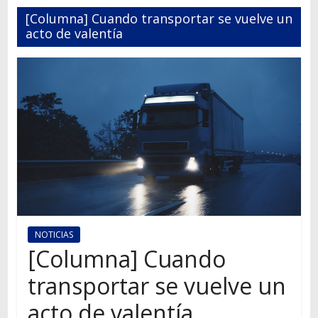
Autos,
[Columna] Cuando transportar se vuelve un
camiones,
acto de valentía
motos,
información
del
mundo
del
transporte
NOTICIAS
[Columna] Cuando
transportar se vuelve un
acto de valentía