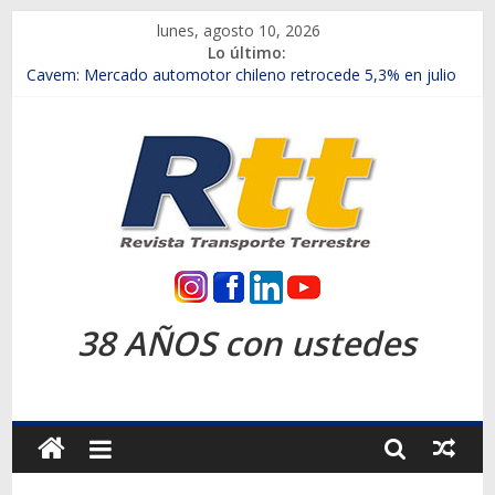
Saltar
lunes, agosto 10, 2026
al
Lo último:
contenido
Chile es el primer mercado internacional en lanzar la nueva
Maxus T70
Cavem: Mercado automotor chileno retrocede 5,3% en julio
Salfa suma vehículos electrificados de Chevrolet en el Biobío
Samex amplía su red con nuevas sucursales en Rancagua y
Copiapó
SINOTRUK Pick-ups presentó la recién estrenada Bolden en
la Expo Compras Públicas 2026
Rtt
Revista
38 AÑOS con ustedes
Transporte
Terrestre