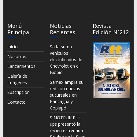
Menú
Noticias
Revista
Principal
Recientes
Edición Nº212
Inicio
Salfa suma
vehículos
Nosotros…
electrificados de
Chevrolet en el
Lanzamientos
Biobío
Galería de
Samex amplía su
Imágenes
red con nuevas
Suscripción
sucursales en
Rancagua y
Contacto
Copiapó
SINOTRUK Pick-
ups presentó la
recién estrenada
Bolden en la Expo