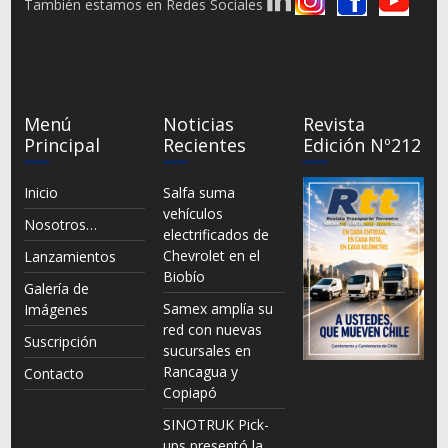
También estamos en Redes Sociales
Menú
Noticias
Revista
Principal
Recientes
Edición Nº212
Inicio
Salfa suma
vehículos
Nosotros…
electrificados de
Chevrolet en el
Lanzamientos
Biobío
Galería de
Samex amplía su
Imágenes
red con nuevas
Suscripción
sucursales en
Rancagua y
Contacto
Copiapó
SINOTRUK Pick-
ups presentó la