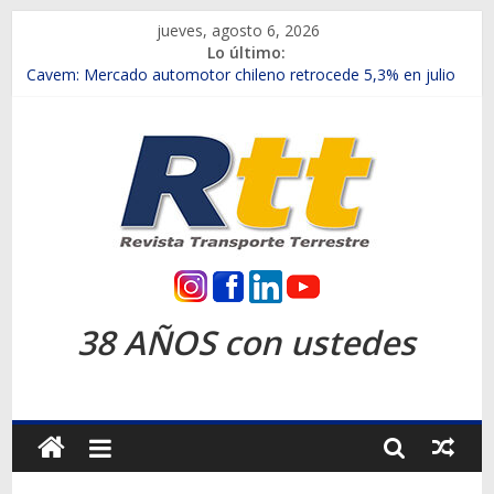
Saltar
jueves, agosto 6, 2026
al
Lo último:
contenido
Chile es el primer mercado internacional en lanzar la nueva
Maxus T70
Cavem: Mercado automotor chileno retrocede 5,3% en julio
Salfa suma vehículos electrificados de Chevrolet en el Biobío
Samex amplía su red con nuevas sucursales en Rancagua y
Copiapó
SINOTRUK Pick-ups presentó la recién estrenada Bolden en
la Expo Compras Públicas 2026
Rtt
Revista
38 AÑOS con ustedes
Transporte
Terrestre