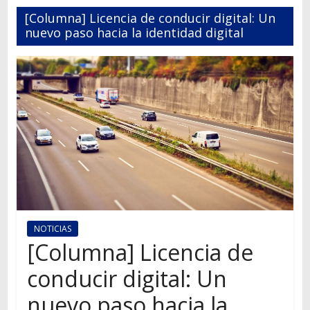
Autos,
[Columna] Licencia de conducir digital: Un
camiones,
nuevo paso hacia la identidad digital
motos,
información
del
mundo
del
transporte
NOTICIAS
[Columna] Licencia de
conducir digital: Un
nuevo paso hacia la