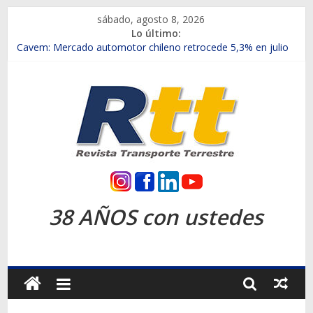
Saltar
sábado, agosto 8, 2026
al
Lo último:
contenido
Chile es el primer mercado internacional en lanzar la nueva
Maxus T70
Cavem: Mercado automotor chileno retrocede 5,3% en julio
Salfa suma vehículos electrificados de Chevrolet en el Biobío
Samex amplía su red con nuevas sucursales en Rancagua y
Copiapó
SINOTRUK Pick-ups presentó la recién estrenada Bolden en
la Expo Compras Públicas 2026
Rtt
Revista
38 AÑOS con ustedes
Transporte
Terrestre