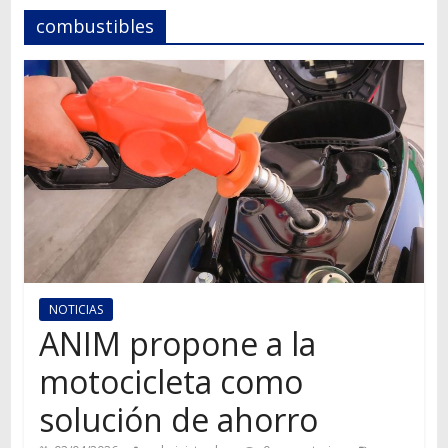
Autos,
combustibles
camiones,
motos,
información
del
mundo
del
transporte
NOTICIAS
ANIM propone a la
motocicleta como
solución de ahorro