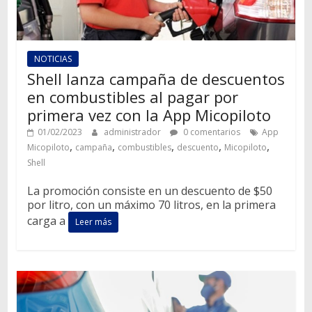
NOTICIAS
Shell lanza campaña de descuentos
en combustibles al pagar por
primera vez con la App Micopiloto
01/02/2023
administrador
0 comentarios
App
,
,
,
,
,
Micopiloto
campaña
combustibles
descuento
Micopiloto
Shell
La promoción consiste en un descuento de $50
por litro, con un máximo 70 litros, en la primera
carga a
Leer más