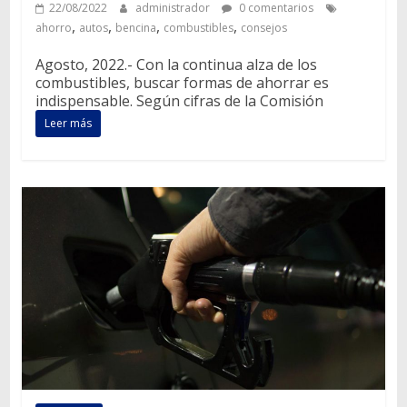
22/08/2022
administrador
0 comentarios
,
,
,
,
ahorro
autos
bencina
combustibles
consejos
Agosto, 2022.- Con la continua alza de los
combustibles, buscar formas de ahorrar es
indispensable. Según cifras de la Comisión
Leer más