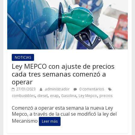
NOTICIAS
Ley MEPCO con ajuste de precios
cada tres semanas comenzó a
operar
27/01/2023
administrador
0 comentarios
,
,
,
,
,
combustibles
diesel
enap
Gasolina
Ley Mepco
precios
Comenzó a operar esta semana la nueva Ley
Mepco, a través de la cual se modificó la ley del
Mecanismo
Leer más