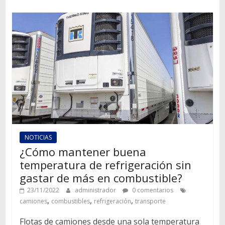
NOTICIAS
¿Cómo mantener buena
temperatura de refrigeración sin
gastar de más en combustible?
23/11/2022
administrador
0 comentarios
,
,
,
camiones
combustibles
refrigeración
transporte
Flotas de camiones desde una sola temperatura