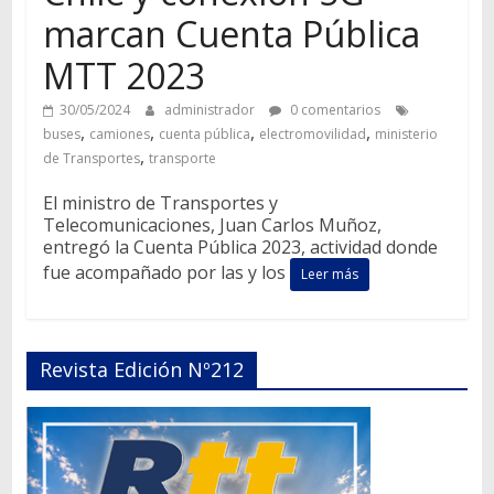
marcan Cuenta Pública
MTT 2023
30/05/2024
administrador
0 comentarios
,
,
,
,
buses
camiones
cuenta pública
electromovilidad
ministerio
,
de Transportes
transporte
El ministro de Transportes y
Telecomunicaciones, Juan Carlos Muñoz,
entregó la Cuenta Pública 2023, actividad donde
fue acompañado por las y los
Leer más
Revista Edición Nº212