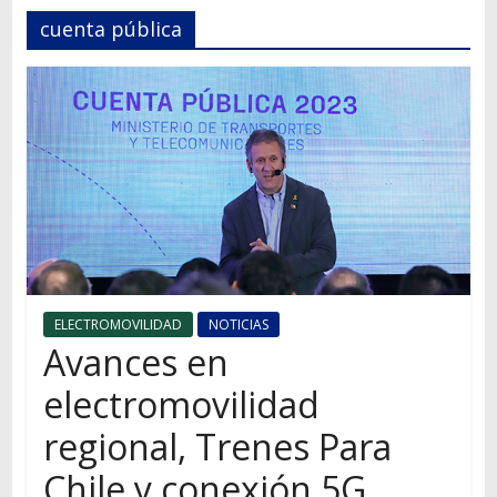
Autos,
cuenta pública
camiones,
motos,
información
del
mundo
del
transporte
ELECTROMOVILIDAD
NOTICIAS
Avances en
electromovilidad
regional, Trenes Para
Chile y conexión 5G