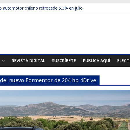
 automotor chileno retrocede 5,3% en julio
ulos electrificados de Chevrolet en el Biobío
u red con nuevas sucursales en Rancagua y Copiapó
ps presentó la recién estrenada Bolden en la Expo Compras Públic
mer mercado internacional en lanzar la nueva Maxus T70
T
REVISTA DIGITAL
SUSCRÍBETE
PUBLICA AQUÍ
ELECT
 del nuevo Formentor de 204 hp 4Drive