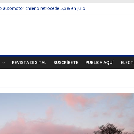
 automotor chileno retrocede 5,3% en julio
ulos electrificados de Chevrolet en el Biobío
u red con nuevas sucursales en Rancagua y Copiapó
ps presentó la recién estrenada Bolden en la Expo Compras Públic
mer mercado internacional en lanzar la nueva Maxus T70
T
REVISTA DIGITAL
SUSCRÍBETE
PUBLICA AQUÍ
ELECT