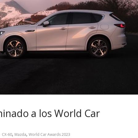
inado a los World Car
,
,
CX-60
Mazda
World Car Awards 2023