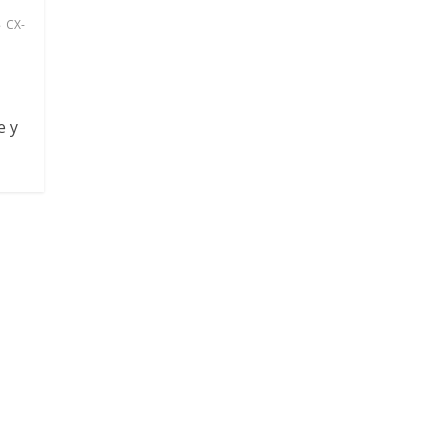
CX-
e y