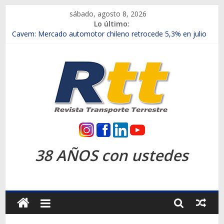
Saltar
sábado, agosto 8, 2026
al
Lo último:
contenido
Chile es el primer mercado internacional en lanzar la nueva
Maxus T70
Cavem: Mercado automotor chileno retrocede 5,3% en julio
Salfa suma vehículos electrificados de Chevrolet en el Biobío
Samex amplía su red con nuevas sucursales en Rancagua y
Copiapó
SINOTRUK Pick-ups presentó la recién estrenada Bolden en
la Expo Compras Públicas 2026
Rtt
Revista
38 AÑOS con ustedes
Transporte
Terrestre