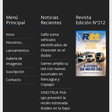
Menú
Noticias
Revista
Principal
Recientes
Edición Nº212
Inicio
Salfa suma
vehículos
Nosotros…
electrificados de
Chevrolet en el
Lanzamientos
Biobío
Galería de
Samex amplía su
Imágenes
red con nuevas
Suscripción
sucursales en
Rancagua y
Contacto
Copiapó
SINOTRUK Pick-
ups presentó la
recién estrenada
Bolden en la Expo