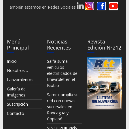
También estamos en Redes Sociales
Menú
Noticias
Revista
Principal
Recientes
Edición Nº212
Inicio
Salfa suma
vehículos
Nosotros…
electrificados de
Chevrolet en el
Lanzamientos
Biobío
Galería de
Samex amplía su
Imágenes
red con nuevas
Suscripción
sucursales en
Rancagua y
Contacto
Copiapó
SINOTRUK Pick-