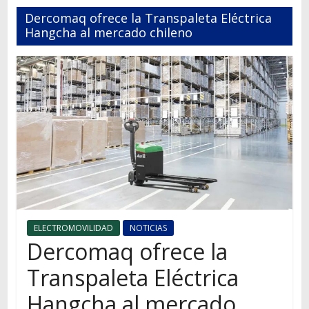
Autos,
Dercomaq ofrece la Transpaleta Eléctrica
camiones,
Hangcha al mercado chileno
motos,
información
del
mundo
del
transporte
ELECTROMOVILIDAD
NOTICIAS
Dercomaq ofrece la
Transpaleta Eléctrica
Hangcha al mercado