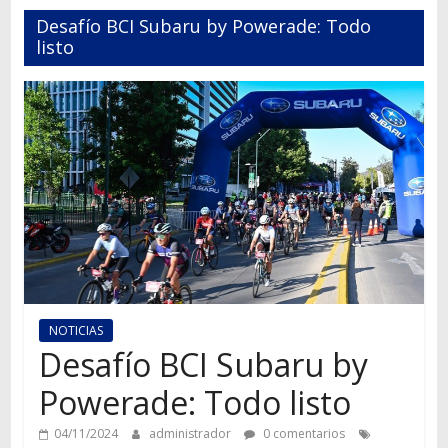
Autos,
Desafío BCI Subaru by Powerade: Todo
camiones,
listo
motos,
información
del
mundo
del
transporte
NOTICIAS
Desafío BCI Subaru by
Powerade: Todo listo
04/11/2024
administrador
0 comentarios