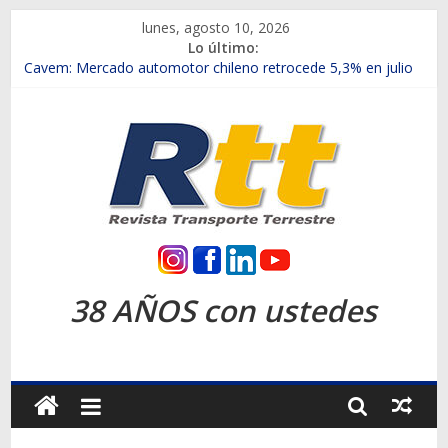
Saltar
lunes, agosto 10, 2026
al
Lo último:
contenido
Chile es el primer mercado internacional en lanzar la nueva
Maxus T70
Cavem: Mercado automotor chileno retrocede 5,3% en julio
Salfa suma vehículos electrificados de Chevrolet en el Biobío
Samex amplía su red con nuevas sucursales en Rancagua y
Copiapó
SINOTRUK Pick-ups presentó la recién estrenada Bolden en
la Expo Compras Públicas 2026
Rtt
Revista
38 AÑOS con ustedes
Transporte
Terrestre