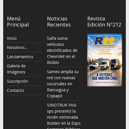
Menú
Noticias
Revista
Principal
Recientes
Edición Nº212
Inicio
Salfa suma
vehículos
Nosotros…
electrificados de
Chevrolet en el
Lanzamientos
Biobío
Galería de
Samex amplía su
Imágenes
red con nuevas
Suscripción
sucursales en
Rancagua y
Contacto
Copiapó
SINOTRUK Pick-
ups presentó la
recién estrenada
Bolden en la Expo