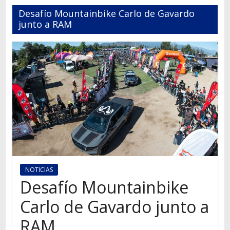
Autos,
Desafío Mountainbike Carlo de Gavardo
camiones,
junto a RAM
motos,
información
del
mundo
del
transporte
NOTICIAS
Desafío Mountainbike
Carlo de Gavardo junto a
RAM