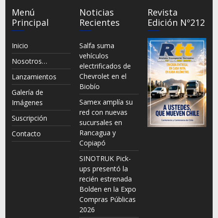
Menú
Noticias
Revista
Principal
Recientes
Edición Nº212
Inicio
Salfa suma
vehículos
Nosotros…
electrificados de
Chevrolet en el
Lanzamientos
Biobío
Galería de
Samex amplía su
Imágenes
red con nuevas
Suscripción
sucursales en
Rancagua y
Contacto
Copiapó
SINOTRUK Pick-
ups presentó la
recién estrenada
Bolden en la Expo
Compras Públicas
2026