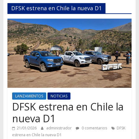
Autos,
DFSK estrena en Chile la nueva D1
camiones,
motos,
información
del
mundo
del
transporte
LANZAMIENTOS
NOTICIAS
DFSK estrena en Chile la
nueva D1
21/01/2026
administrador
0 comentarios
DFSK
estrena en Chile la nueva D1