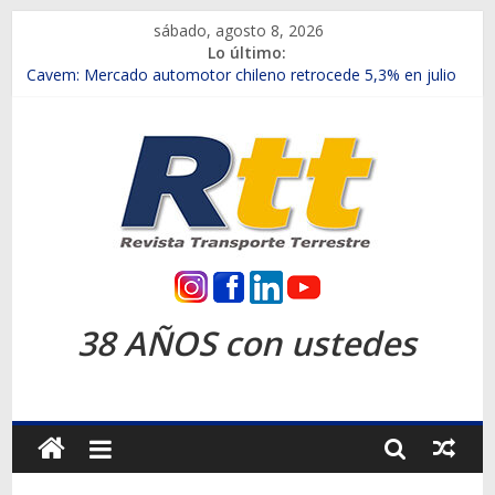
Saltar
sábado, agosto 8, 2026
al
Lo último:
contenido
Chile es el primer mercado internacional en lanzar la nueva
Maxus T70
Cavem: Mercado automotor chileno retrocede 5,3% en julio
Salfa suma vehículos electrificados de Chevrolet en el Biobío
Samex amplía su red con nuevas sucursales en Rancagua y
Copiapó
SINOTRUK Pick-ups presentó la recién estrenada Bolden en
la Expo Compras Públicas 2026
Rtt
Revista
38 AÑOS con ustedes
Transporte
Terrestre