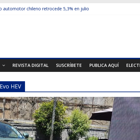
 automotor chileno retrocede 5,3% en julio
ulos electrificados de Chevrolet en el Biobío
u red con nuevas sucursales en Rancagua y Copiapó
ps presentó la recién estrenada Bolden en la Expo Compras Públic
mer mercado internacional en lanzar la nueva Maxus T70
T
REVISTA DIGITAL
SUSCRÍBETE
PUBLICA AQUÍ
ELECT
 Evo HEV