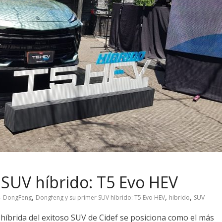
SUV híbrido: T5 Evo HEV
,
,
,
DongFeng
Dongfeng y su primer SUV híbrido: T5 Evo HEV
hibrido
SUV
híbrida del exitoso SUV de Cidef se posiciona como el más