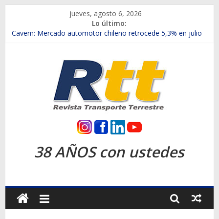
Saltar
jueves, agosto 6, 2026
al
Lo último:
contenido
Chile es el primer mercado internacional en lanzar la nueva
Maxus T70
Cavem: Mercado automotor chileno retrocede 5,3% en julio
Salfa suma vehículos electrificados de Chevrolet en el Biobío
Samex amplía su red con nuevas sucursales en Rancagua y
Copiapó
SINOTRUK Pick-ups presentó la recién estrenada Bolden en
la Expo Compras Públicas 2026
Rtt
Revista
38 AÑOS con ustedes
Transporte
Terrestre