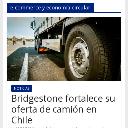
Autos,
e-commerce y economía circular
camiones,
motos,
información
del
mundo
del
transporte
NOTICIAS
Bridgestone fortalece su
oferta de camión en
Chile