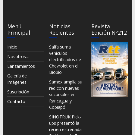
Menú
Noticias
Revista
Principal
Recientes
Edición Nº212
Inicio
Salfa suma
vehículos
Nosotros…
electrificados de
Chevrolet en el
Lanzamientos
Biobío
Galería de
Samex amplía su
Imágenes
red con nuevas
Suscripción
sucursales en
Rancagua y
Contacto
Copiapó
SINOTRUK Pick-
ups presentó la
recién estrenada