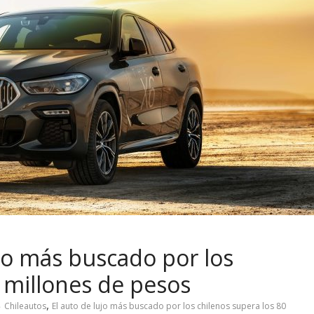
ujo más buscado por los
0 millones de pesos
,
Chileautos
El auto de lujo más buscado por los chilenos supera los 80