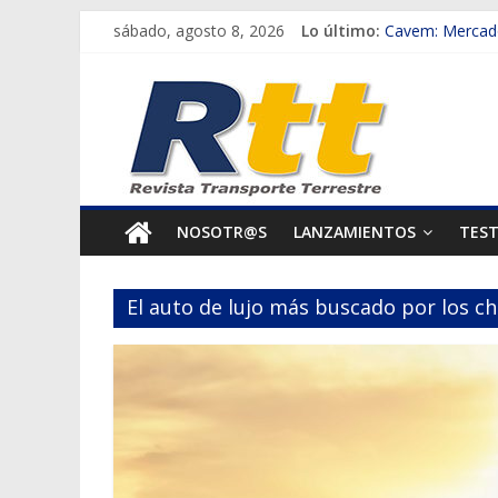
Saltar
sábado, agosto 8, 2026
Lo último:
Cavem: Mercado
al
Salfa suma vehí
Rtt
contenido
Samex amplía s
SINOTRUK Pick-
Revista
Chile es el pri
Transporte
NOSOTR@S
LANZAMIENTOS
TES
Terrestre
El auto de lujo más buscado por los ch
Autos,
camiones,
motos,
información
del
mundo
del
transporte