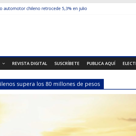
 automotor chileno retrocede 5,3% en julio
culos electrificados de Chevrolet en el Biobío
u red con nuevas sucursales en Rancagua y Copiapó
ups presentó la recién estrenada Bolden en la Expo Compras Públic
mer mercado internacional en lanzar la nueva Maxus T70
T
REVISTA DIGITAL
SUSCRÍBETE
PUBLICA AQUÍ
ELECT
ilenos supera los 80 millones de pesos