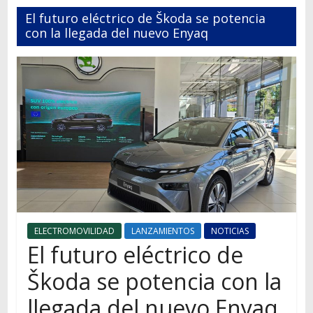
Autos,
El futuro eléctrico de Škoda se potencia
camiones,
con la llegada del nuevo Enyaq
motos,
información
del
mundo
del
transporte
ELECTROMOVILIDAD
LANZAMIENTOS
NOTICIAS
El futuro eléctrico de
Škoda se potencia con la
llegada del nuevo Enyaq