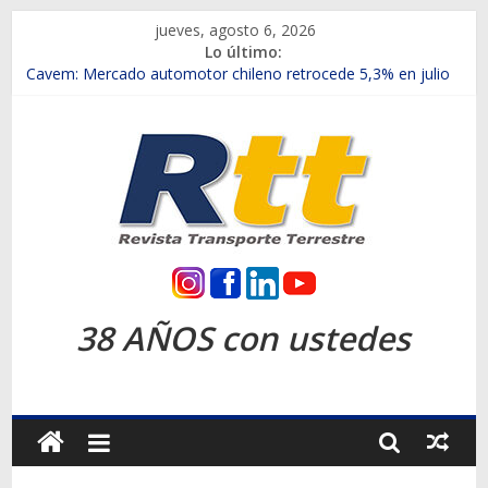
Saltar
jueves, agosto 6, 2026
al
Lo último:
contenido
Chile es el primer mercado internacional en lanzar la nueva
Maxus T70
Cavem: Mercado automotor chileno retrocede 5,3% en julio
Salfa suma vehículos electrificados de Chevrolet en el Biobío
Samex amplía su red con nuevas sucursales en Rancagua y
Copiapó
SINOTRUK Pick-ups presentó la recién estrenada Bolden en
la Expo Compras Públicas 2026
Rtt
Revista
38 AÑOS con ustedes
Transporte
Terrestre