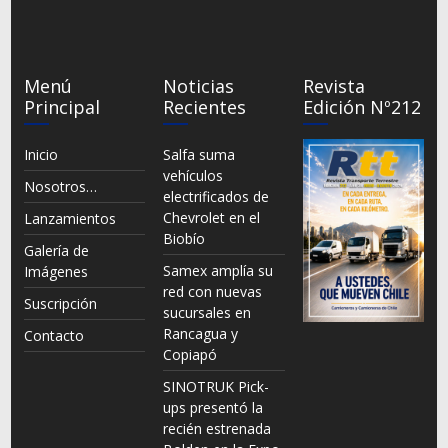
Menú
Noticias
Revista
Principal
Recientes
Edición Nº212
Inicio
Salfa suma
vehículos
Nosotros…
electrificados de
Chevrolet en el
Lanzamientos
Biobío
Galería de
Samex amplía su
Imágenes
red con nuevas
Suscripción
sucursales en
Rancagua y
Contacto
Copiapó
SINOTRUK Pick-
ups presentó la
recién estrenada