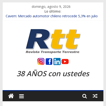
Saltar
domingo, agosto 9, 2026
al
Lo último:
contenido
Chile es el primer mercado internacional en lanzar la nueva
Maxus T70
Cavem: Mercado automotor chileno retrocede 5,3% en julio
Salfa suma vehículos electrificados de Chevrolet en el Biobío
Samex amplía su red con nuevas sucursales en Rancagua y
Copiapó
SINOTRUK Pick-ups presentó la recién estrenada Bolden en
la Expo Compras Públicas 2026
Rtt
Revista
38 AÑOS con ustedes
Transporte
Terrestre