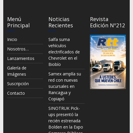
Menú
Noticias
Revista
Principal
Recientes
Edición Nº212
Inicio
Salfa suma
vehículos
Nosotros…
electrificados de
Chevrolet en el
Lanzamientos
Biobío
Galería de
Samex amplía su
Imágenes
red con nuevas
Suscripción
sucursales en
Rancagua y
Contacto
Copiapó
SINOTRUK Pick-
ups presentó la
recién estrenada
Bolden en la Expo