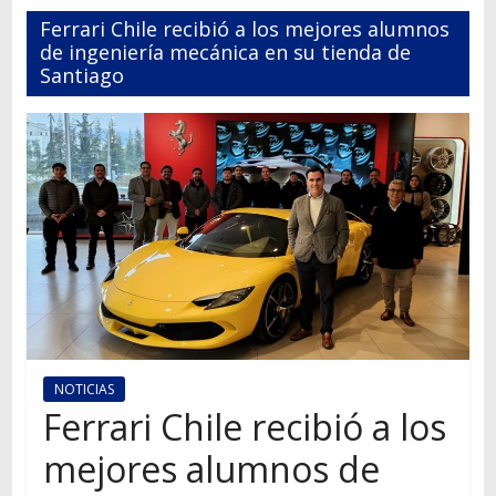
Autos,
Ferrari Chile recibió a los mejores alumnos
camiones,
de ingeniería mecánica en su tienda de
motos,
Santiago
información
del
mundo
del
transporte
NOTICIAS
Ferrari Chile recibió a los
mejores alumnos de