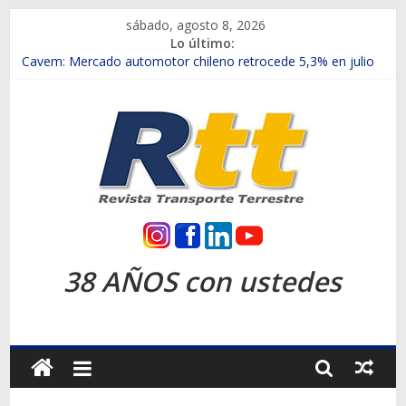
Saltar
sábado, agosto 8, 2026
al
Lo último:
contenido
Chile es el primer mercado internacional en lanzar la nueva
Maxus T70
Cavem: Mercado automotor chileno retrocede 5,3% en julio
Salfa suma vehículos electrificados de Chevrolet en el Biobío
Samex amplía su red con nuevas sucursales en Rancagua y
Copiapó
SINOTRUK Pick-ups presentó la recién estrenada Bolden en
la Expo Compras Públicas 2026
Rtt
Revista
38 AÑOS con ustedes
Transporte
Terrestre