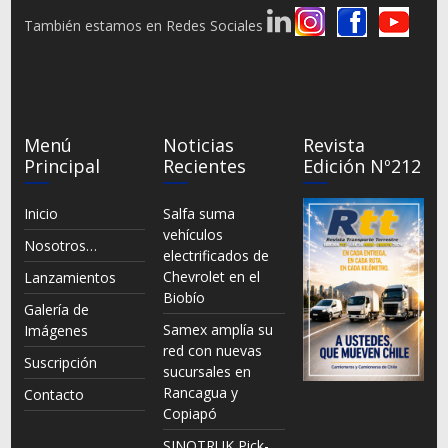
También estamos en Redes Sociales
Menú
Noticias
Revista
Principal
Recientes
Edición Nº212
Inicio
Salfa suma
vehículos
Nosotros…
electrificados de
Chevrolet en el
Lanzamientos
Biobío
Galería de
Samex amplía su
Imágenes
red con nuevas
Suscripción
sucursales en
Rancagua y
Contacto
Copiapó
SINOTRUK Pick-