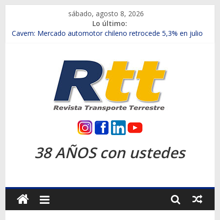
Saltar
sábado, agosto 8, 2026
al
Lo último:
contenido
Chile es el primer mercado internacional en lanzar la nueva
Maxus T70
Cavem: Mercado automotor chileno retrocede 5,3% en julio
Salfa suma vehículos electrificados de Chevrolet en el Biobío
Samex amplía su red con nuevas sucursales en Rancagua y
Copiapó
SINOTRUK Pick-ups presentó la recién estrenada Bolden en
la Expo Compras Públicas 2026
Rtt
Revista
38 AÑOS con ustedes
Transporte
Terrestre