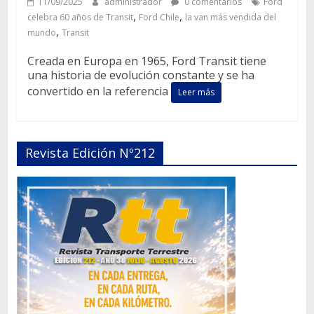
11/09/2025
administrador
0 comentarios
Ford
,
,
celebra 60 años de Transit
Ford Chile
la van más vendida del
,
mundo
Transit
Creada en Europa en 1965, Ford Transit tiene
una historia de evolución constante y se ha
convertido en la referencia
Leer más
Revista Edición Nº212