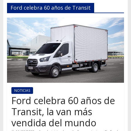
Autos,
Ford celebra 60 años de Transit
camiones,
motos,
información
del
mundo
del
transporte
NOTICIAS
Ford celebra 60 años de
Transit, la van más
vendida del mundo