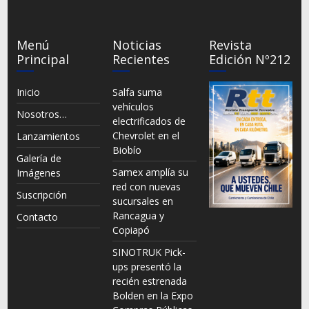
Menú
Noticias
Revista
Principal
Recientes
Edición Nº212
Inicio
Salfa suma
vehículos
Nosotros…
electrificados de
Chevrolet en el
Lanzamientos
Biobío
Galería de
Samex amplía su
Imágenes
red con nuevas
Suscripción
sucursales en
Rancagua y
Contacto
Copiapó
SINOTRUK Pick-
ups presentó la
recién estrenada
Bolden en la Expo