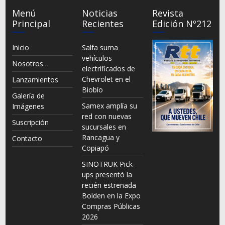
Menú
Noticias
Revista
Principal
Recientes
Edición Nº212
Inicio
Salfa suma
vehículos
Nosotros…
electrificados de
Chevrolet en el
Lanzamientos
Biobío
Galería de
Samex amplía su
Imágenes
red con nuevas
Suscripción
sucursales en
Rancagua y
Contacto
Copiapó
SINOTRUK Pick-
ups presentó la
recién estrenada
Bolden en la Expo
Compras Públicas
2026