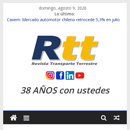
Saltar
domingo, agosto 9, 2026
al
Lo último:
contenido
Chile es el primer mercado internacional en lanzar la nueva
Maxus T70
Cavem: Mercado automotor chileno retrocede 5,3% en julio
Salfa suma vehículos electrificados de Chevrolet en el Biobío
Samex amplía su red con nuevas sucursales en Rancagua y
Copiapó
SINOTRUK Pick-ups presentó la recién estrenada Bolden en
la Expo Compras Públicas 2026
Rtt
Revista
38 AÑOS con ustedes
Transporte
Terrestre