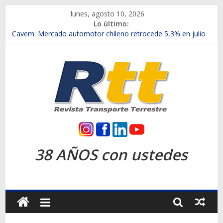
Saltar
lunes, agosto 10, 2026
al
Lo último:
contenido
Chile es el primer mercado internacional en lanzar la nueva
Maxus T70
Cavem: Mercado automotor chileno retrocede 5,3% en julio
Salfa suma vehículos electrificados de Chevrolet en el Biobío
Samex amplía su red con nuevas sucursales en Rancagua y
Copiapó
SINOTRUK Pick-ups presentó la recién estrenada Bolden en
la Expo Compras Públicas 2026
Rtt
Revista
38 AÑOS con ustedes
Transporte
Terrestre