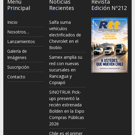
Menú
Noticias
Revista
Principal
Recientes
Edición Nº212
Inicio
Salfa suma
vehículos
Nosotros…
electrificados de
Chevrolet en el
Lanzamientos
Biobío
Galería de
Samex amplía su
Imágenes
red con nuevas
Suscripción
sucursales en
Rancagua y
Contacto
Copiapó
SINOTRUK Pick-
ups presentó la
recién estrenada
Bolden en la Expo
Compras Públicas
2026
Chile es el primer