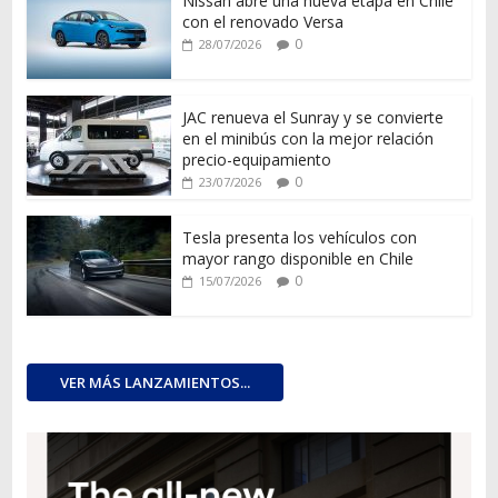
Nissan abre una nueva etapa en Chile
con el renovado Versa
0
28/07/2026
JAC renueva el Sunray y se convierte
en el minibús con la mejor relación
precio-equipamiento
0
23/07/2026
Tesla presenta los vehículos con
mayor rango disponible en Chile
0
15/07/2026
VER MÁS LANZAMIENTOS...