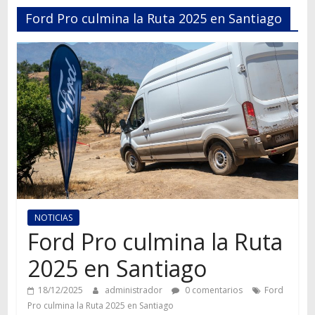
Autos,
Ford Pro culmina la Ruta 2025 en Santiago
camiones,
motos,
información
del
mundo
del
transporte
NOTICIAS
Ford Pro culmina la Ruta
2025 en Santiago
18/12/2025
administrador
0 comentarios
Ford
Pro culmina la Ruta 2025 en Santiago