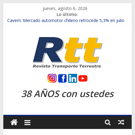
Saltar
jueves, agosto 6, 2026
al
Lo último:
contenido
Chile es el primer mercado internacional en lanzar la nueva
Maxus T70
Cavem: Mercado automotor chileno retrocede 5,3% en julio
Salfa suma vehículos electrificados de Chevrolet en el Biobío
Samex amplía su red con nuevas sucursales en Rancagua y
Copiapó
SINOTRUK Pick-ups presentó la recién estrenada Bolden en
la Expo Compras Públicas 2026
Rtt
Revista
38 AÑOS con ustedes
Transporte
Terrestre