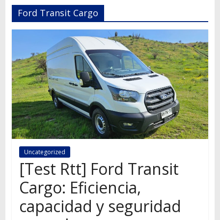
Autos,
Ford Transit Cargo
camiones,
motos,
información
del
mundo
del
transporte
Uncategorized
[Test Rtt] Ford Transit
Cargo: Eficiencia,
capacidad y seguridad