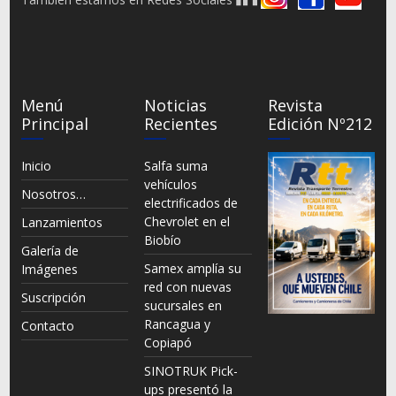
Menú
Noticias
Revista
Principal
Recientes
Edición Nº212
Inicio
Salfa suma
vehículos
Nosotros…
electrificados de
Chevrolet en el
Lanzamientos
Biobío
Galería de
Samex amplía su
Imágenes
red con nuevas
Suscripción
sucursales en
Rancagua y
Contacto
Copiapó
SINOTRUK Pick-
ups presentó la