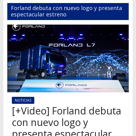
Autos,
Forland debuta con nuevo logo y presenta
camiones,
espectacular estreno
motos,
información
del
mundo
del
transporte
NOTICIAS
[+Video] Forland debuta
con nuevo logo y
presenta espectacular