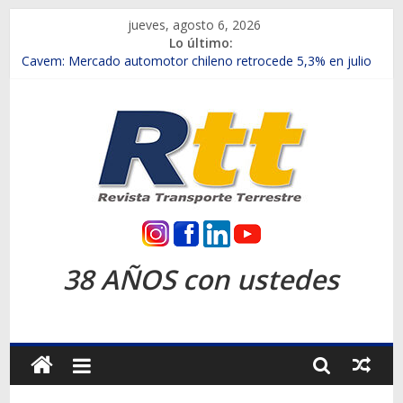
Saltar
jueves, agosto 6, 2026
al
Lo último:
contenido
Chile es el primer mercado internacional en lanzar la nueva
Maxus T70
Cavem: Mercado automotor chileno retrocede 5,3% en julio
Salfa suma vehículos electrificados de Chevrolet en el Biobío
Samex amplía su red con nuevas sucursales en Rancagua y
Copiapó
SINOTRUK Pick-ups presentó la recién estrenada Bolden en
la Expo Compras Públicas 2026
Rtt
Revista
38 AÑOS con ustedes
Transporte
Terrestre