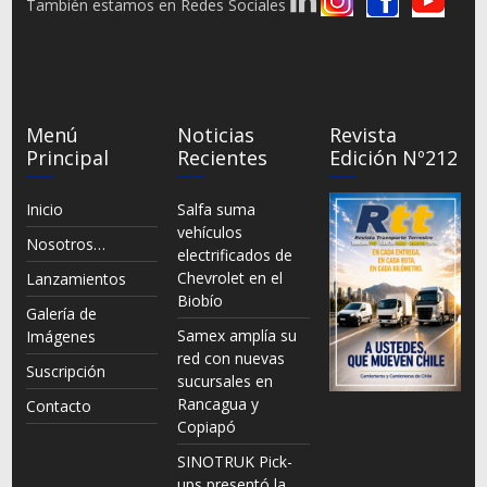
También estamos en Redes Sociales
Menú
Noticias
Revista
Principal
Recientes
Edición Nº212
Inicio
Salfa suma
vehículos
Nosotros…
electrificados de
Chevrolet en el
Lanzamientos
Biobío
Galería de
Samex amplía su
Imágenes
red con nuevas
Suscripción
sucursales en
Rancagua y
Contacto
Copiapó
SINOTRUK Pick-
ups presentó la