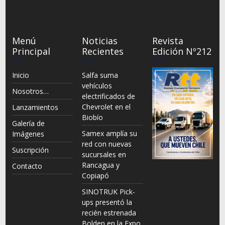
Menú
Noticias
Revista
Principal
Recientes
Edición Nº212
Inicio
Salfa suma
vehículos
Nosotros…
electrificados de
Chevrolet en el
Lanzamientos
Biobío
Galería de
Samex amplía su
Imágenes
red con nuevas
Suscripción
sucursales en
Rancagua y
Contacto
Copiapó
SINOTRUK Pick-
ups presentó la
recién estrenada
Bolden en la Expo