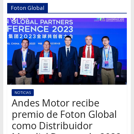
Autos,
Foton Global
camiones,
motos,
información
del
mundo
del
transporte
NOTICIAS
Andes Motor recibe
premio de Foton Global
como Distribuidor