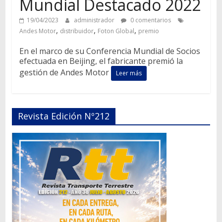
Mundial Destacado 2022
19/04/2023
administrador
0 comentarios
,
,
,
Andes Motor
distribuidor
Foton Global
premio
En el marco de su Conferencia Mundial de Socios
efectuada en Beijing, el fabricante premió la
gestión de Andes Motor
Leer más
Revista Edición Nº212