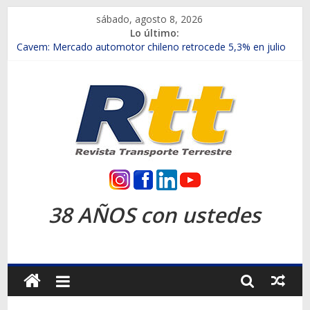
Saltar
sábado, agosto 8, 2026
al
Lo último:
contenido
Chile es el primer mercado internacional en lanzar la nueva
Maxus T70
Cavem: Mercado automotor chileno retrocede 5,3% en julio
Salfa suma vehículos electrificados de Chevrolet en el Biobío
Samex amplía su red con nuevas sucursales en Rancagua y
Copiapó
SINOTRUK Pick-ups presentó la recién estrenada Bolden en
la Expo Compras Públicas 2026
Rtt
Revista
38 AÑOS con ustedes
Transporte
Terrestre