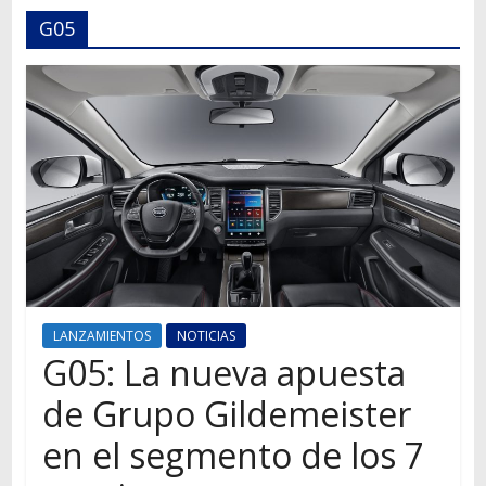
Autos,
G05
camiones,
motos,
información
del
mundo
del
transporte
LANZAMIENTOS
NOTICIAS
G05: La nueva apuesta
de Grupo Gildemeister
en el segmento de los 7