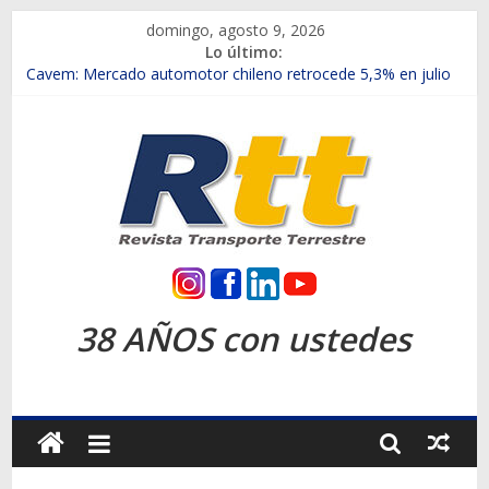
Saltar
domingo, agosto 9, 2026
al
Lo último:
contenido
Chile es el primer mercado internacional en lanzar la nueva
Maxus T70
Cavem: Mercado automotor chileno retrocede 5,3% en julio
Salfa suma vehículos electrificados de Chevrolet en el Biobío
Samex amplía su red con nuevas sucursales en Rancagua y
Copiapó
SINOTRUK Pick-ups presentó la recién estrenada Bolden en
la Expo Compras Públicas 2026
Rtt
Revista
38 AÑOS con ustedes
Transporte
Terrestre