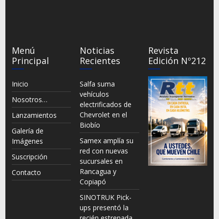
Menú
Noticias
Revista
Principal
Recientes
Edición Nº212
Inicio
Salfa suma
vehículos
Nosotros…
electrificados de
Chevrolet en el
Lanzamientos
Biobío
Galería de
Samex amplía su
Imágenes
red con nuevas
Suscripción
sucursales en
Rancagua y
Contacto
Copiapó
SINOTRUK Pick-
ups presentó la
recién estrenada