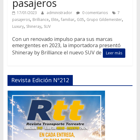
pasajeros
17/01/2023
administrador
0 comentarios
7
,
,
,
,
,
,
pasajeros
Brilliance
Elite
familiar
G05
Grupo Gildemeister
,
,
Luxury
Shineray
SUV
Con un renovado impulso para sus marcas
emergentes en 2023, la importadora presentó
Shineray by Brilliance el nuevo SUV de
Leer más
Revista Edición Nº212