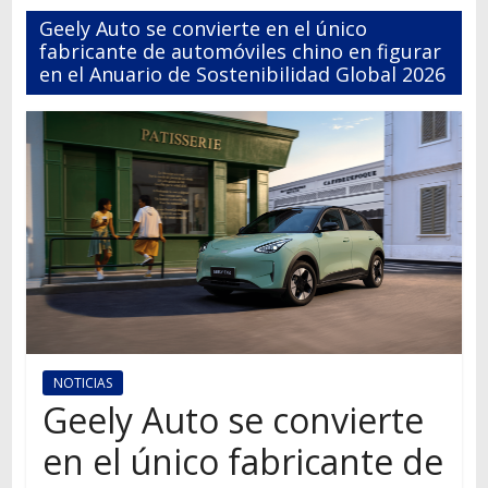
Autos,
Geely Auto se convierte en el único
camiones,
fabricante de automóviles chino en figurar
motos,
en el Anuario de Sostenibilidad Global 2026
información
del
mundo
del
transporte
NOTICIAS
Geely Auto se convierte
en el único fabricante de