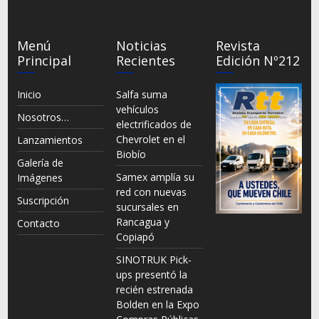
Menú
Noticias
Revista
Principal
Recientes
Edición Nº212
Inicio
Salfa suma
vehículos
Nosotros…
electrificados de
Chevrolet en el
Lanzamientos
Biobío
Galería de
Samex amplía su
Imágenes
red con nuevas
Suscripción
sucursales en
Rancagua y
Contacto
Copiapó
SINOTRUK Pick-
ups presentó la
recién estrenada
Bolden en la Expo