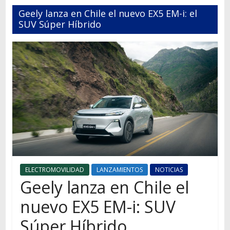
Autos,
Geely lanza en Chile el nuevo EX5 EM-i: el
camiones,
SUV Súper Híbrido
motos,
información
del
mundo
del
transporte
ELECTROMOVILIDAD
LANZAMIENTOS
NOTICIAS
Geely lanza en Chile el
nuevo EX5 EM-i: SUV
Súper Híbrido