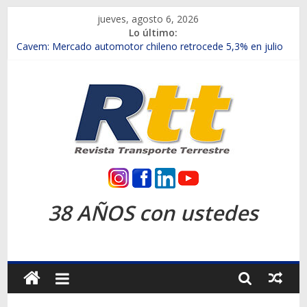
Saltar
jueves, agosto 6, 2026
al
Lo último:
contenido
Chile es el primer mercado internacional en lanzar la nueva
Maxus T70
Cavem: Mercado automotor chileno retrocede 5,3% en julio
Salfa suma vehículos electrificados de Chevrolet en el Biobío
Samex amplía su red con nuevas sucursales en Rancagua y
Copiapó
SINOTRUK Pick-ups presentó la recién estrenada Bolden en
la Expo Compras Públicas 2026
Rtt
Revista
38 AÑOS con ustedes
Transporte
Terrestre