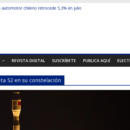
automotor chileno retrocede 5,3% en julio
ulos electrificados de Chevrolet en el Biobío
 red con nuevas sucursales en Rancagua y Copiapó
ps presentó la recién estrenada Bolden en la Expo Compras Pública
er mercado internacional en lanzar la nueva Maxus T70
T
REVISTA DIGITAL
SUSCRÍBETE
PUBLICA AQUÍ
ELECT
eta 52 en su constelación