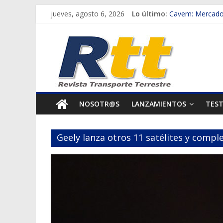
Saltar
jueves, agosto 6, 2026
Lo último:
Cavem: Mercado 
al
Salfa suma vehíc
Rtt
contenido
Samex amplía su
SINOTRUK Pick-u
Revista
Chile es el prim
Transporte
NOSOTR@S
LANZAMIENTOS
TES
Terrestre
Geely lanza otros 11 satélites y compl
Autos,
camiones,
motos,
información
del
mundo
del
transporte