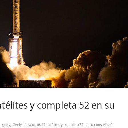
atélites y completa 52 en su
,
geely
Geely lanza otros 11 satélites y completa 52 en su constelación