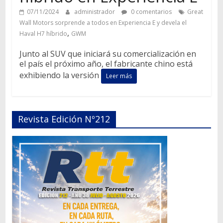
07/11/2024
administrador
0 comentarios
Great
Wall Motors sorprende a todos en Experiencia E y devela el
,
Haval H7 híbrido
GWM
Junto al SUV que iniciará su comercialización en
el país el próximo año, el fabricante chino está
exhibiendo la versión
Leer más
Revista Edición Nº212