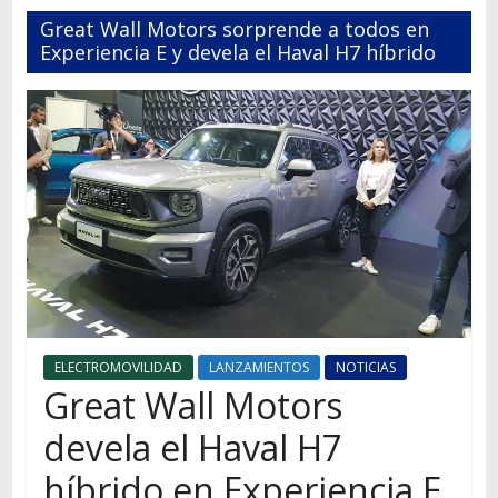
Autos,
Great Wall Motors sorprende a todos en
camiones,
Experiencia E y devela el Haval H7 híbrido
motos,
información
del
mundo
del
transporte
ELECTROMOVILIDAD
LANZAMIENTOS
NOTICIAS
Great Wall Motors
devela el Haval H7
híbrido en Experiencia E