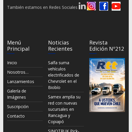
También estamos en Redes Sociales
Menú
Noticias
Revista
Principal
Recientes
Edición Nº212
Inicio
Salfa suma
vehículos
Nosotros…
electrificados de
Chevrolet en el
Lanzamientos
Biobío
Galería de
Samex amplía su
Imágenes
red con nuevas
Suscripción
sucursales en
Rancagua y
Contacto
Copiapó
SINOTRUK Pick-