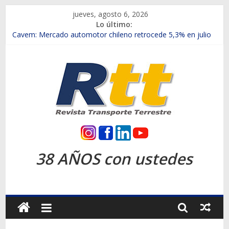
Saltar
jueves, agosto 6, 2026
al
Lo último:
contenido
Chile es el primer mercado internacional en lanzar la nueva
Maxus T70
Cavem: Mercado automotor chileno retrocede 5,3% en julio
Salfa suma vehículos electrificados de Chevrolet en el Biobío
Samex amplía su red con nuevas sucursales en Rancagua y
Copiapó
SINOTRUK Pick-ups presentó la recién estrenada Bolden en
la Expo Compras Públicas 2026
Rtt
Revista
38 AÑOS con ustedes
Transporte
Terrestre