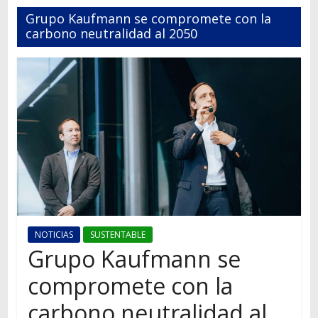
Autos,
Grupo Kaufmann se compromete con la
camiones,
carbono neutralidad al 2050
motos,
información
del
mundo
del
transporte
NOTICIAS
SUSTENTABLE
Grupo Kaufmann se
compromete con la
carbono neutralidad al