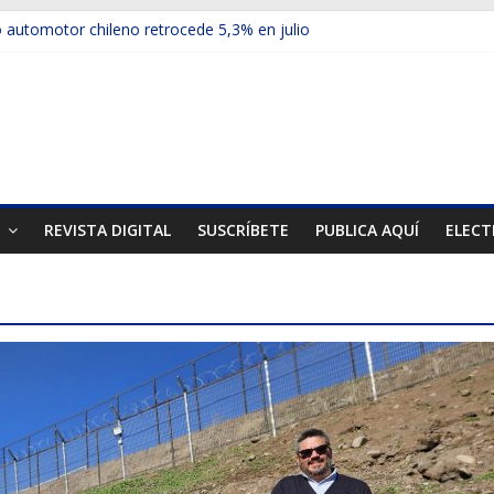
automotor chileno retrocede 5,3% en julio
ulos electrificados de Chevrolet en el Biobío
 red con nuevas sucursales en Rancagua y Copiapó
ps presentó la recién estrenada Bolden en la Expo Compras Pública
er mercado internacional en lanzar la nueva Maxus T70
T
REVISTA DIGITAL
SUSCRÍBETE
PUBLICA AQUÍ
ELECT