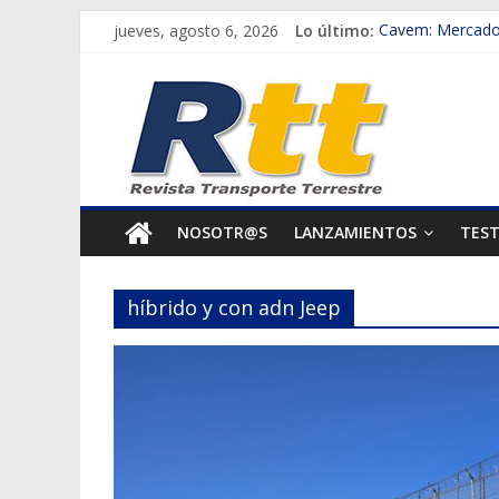
Saltar
jueves, agosto 6, 2026
Lo último:
Cavem: Mercado 
al
Salfa suma vehíc
Rtt
contenido
Samex amplía su
SINOTRUK Pick-u
Revista
Chile es el prim
Transporte
NOSOTR@S
LANZAMIENTOS
TES
Terrestre
híbrido y con adn Jeep
Autos,
camiones,
motos,
información
del
mundo
del
transporte