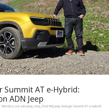
er Summit AT e-Hybrid:
con ADN Jeep
,
,
híbrido y con adn Jeep
test
[Test Rtt] Jeep Avenger Summit AT e-Hybrid: