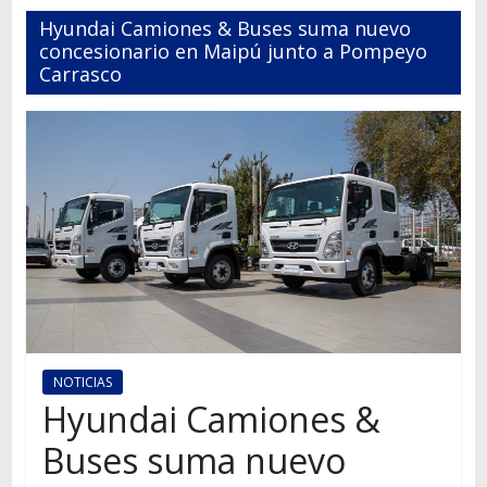
Autos,
Hyundai Camiones & Buses suma nuevo
camiones,
concesionario en Maipú junto a Pompeyo
motos,
Carrasco
información
del
mundo
del
transporte
NOTICIAS
Hyundai Camiones &
Buses suma nuevo