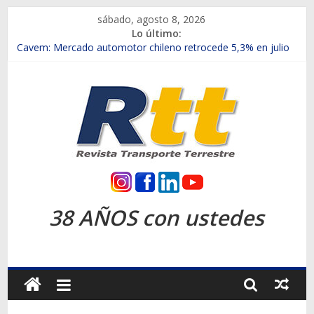
Saltar
sábado, agosto 8, 2026
al
Lo último:
contenido
Chile es el primer mercado internacional en lanzar la nueva
Maxus T70
Cavem: Mercado automotor chileno retrocede 5,3% en julio
Salfa suma vehículos electrificados de Chevrolet en el Biobío
Samex amplía su red con nuevas sucursales en Rancagua y
Copiapó
SINOTRUK Pick-ups presentó la recién estrenada Bolden en
la Expo Compras Públicas 2026
Rtt
Revista
38 AÑOS con ustedes
Transporte
Terrestre