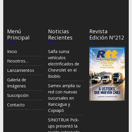
Menú
Noticias
Revista
Principal
Recientes
Edición Nº212
Inicio
Salfa suma
vehículos
Nosotros…
electrificados de
Chevrolet en el
Lanzamientos
Biobío
Galería de
Samex amplía su
Imágenes
red con nuevas
Suscripción
sucursales en
Rancagua y
Contacto
Copiapó
SINOTRUK Pick-
ups presentó la