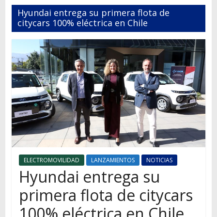
Autos,
Hyundai entrega su primera flota de
camiones,
citycars 100% eléctrica en Chile
motos,
información
del
mundo
del
transporte
ELECTROMOVILIDAD
LANZAMIENTOS
NOTICIAS
Hyundai entrega su
primera flota de citycars
100% eléctrica en Chile