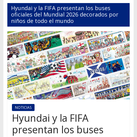
Autos,
Hyundai y la FIFA presentan los buses
camiones,
oficiales del Mundial 2026 decorados por
motos,
niños de todo el mundo
información
del
mundo
del
transporte
NOTICIAS
Hyundai y la FIFA
presentan los buses