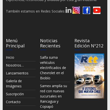
También estamos en Redes Sociales
Menú
Noticias
Revista
Principal
Recientes
Edición Nº212
Inicio
Salfa suma
vehículos
Nosotros…
electrificados de
Chevrolet en el
Lanzamientos
Biobío
Galería de
Samex amplía su
Imágenes
red con nuevas
Suscripción
sucursales en
Rancagua y
Contacto
Copiapó