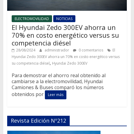
ELECTROMOVILIDAD
NOTICIAS
El Hyundai Zedo 300EV ahorra un
70% en costo energético versus su
competencia diésel
28/08/2024
administrador
0 comentarios
El
Hyundai Zedo 300EV ahorra un 70% en costo energético versus
,
su competencia diésel
Hyundai Zedo 300EV
Para demostrar el ahorro real obtenido al
cambiarse a la electromovilidad, Hyundai
Camiones & Buses comparó los números
obtenidos por
Leer más
Revista Edición Nº212