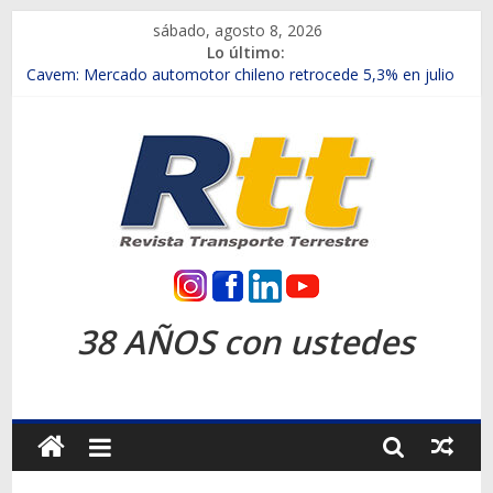
Saltar
sábado, agosto 8, 2026
al
Lo último:
contenido
Chile es el primer mercado internacional en lanzar la nueva
Maxus T70
Cavem: Mercado automotor chileno retrocede 5,3% en julio
Salfa suma vehículos electrificados de Chevrolet en el Biobío
Samex amplía su red con nuevas sucursales en Rancagua y
Copiapó
SINOTRUK Pick-ups presentó la recién estrenada Bolden en
la Expo Compras Públicas 2026
Rtt
Revista
38 AÑOS con ustedes
Transporte
Terrestre