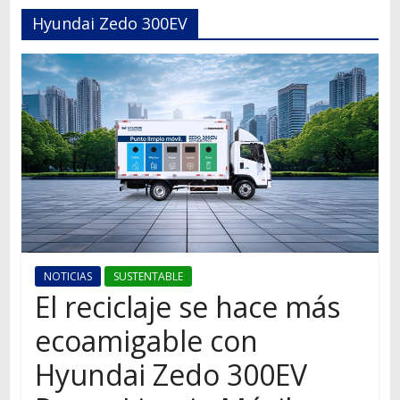
Autos,
Hyundai Zedo 300EV
camiones,
motos,
información
del
mundo
del
transporte
NOTICIAS
SUSTENTABLE
El reciclaje se hace más
ecoamigable con
Hyundai Zedo 300EV