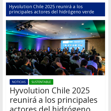
Autos,
Hyvolution Chile 2025 reunirá a los
camiones,
principales actores del hidrógeno verde
motos,
información
del
mundo
del
transporte
NOTICIAS
SUSTENTABLE
Hyvolution Chile 2025
reunirá a los principales
actores del hidrógeno