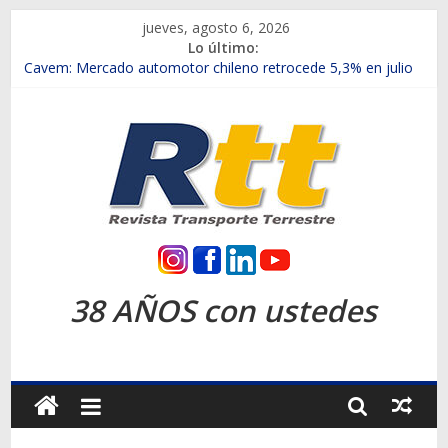
Saltar
jueves, agosto 6, 2026
al
Lo último:
contenido
Chile es el primer mercado internacional en lanzar la nueva
Maxus T70
Cavem: Mercado automotor chileno retrocede 5,3% en julio
Salfa suma vehículos electrificados de Chevrolet en el Biobío
Samex amplía su red con nuevas sucursales en Rancagua y
Copiapó
SINOTRUK Pick-ups presentó la recién estrenada Bolden en
la Expo Compras Públicas 2026
Rtt
Revista
38 AÑOS con ustedes
Transporte
Terrestre