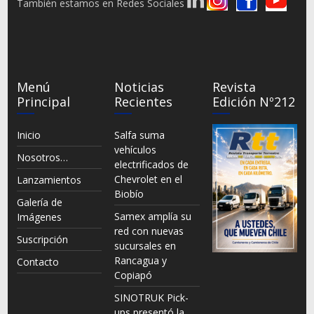
También estamos en Redes Sociales
Menú
Noticias
Revista
Principal
Recientes
Edición Nº212
Inicio
Salfa suma
vehículos
Nosotros…
electrificados de
Chevrolet en el
Lanzamientos
Biobío
Galería de
Samex amplía su
Imágenes
red con nuevas
Suscripción
sucursales en
Rancagua y
Contacto
Copiapó
SINOTRUK Pick-
ups presentó la