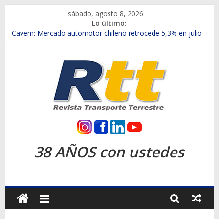
Saltar
sábado, agosto 8, 2026
al
Lo último:
contenido
Chile es el primer mercado internacional en lanzar la nueva
Maxus T70
Cavem: Mercado automotor chileno retrocede 5,3% en julio
Salfa suma vehículos electrificados de Chevrolet en el Biobío
Samex amplía su red con nuevas sucursales en Rancagua y
Copiapó
SINOTRUK Pick-ups presentó la recién estrenada Bolden en
la Expo Compras Públicas 2026
Rtt
Revista
38 AÑOS con ustedes
Transporte
Terrestre