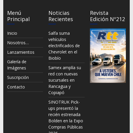
Menú
Noticias
Revista
Principal
Recientes
Edición Nº212
Inicio
Salfa suma
vehículos
Nosotros…
electrificados de
Chevrolet en el
Lanzamientos
Biobío
Galería de
Samex amplía su
Imágenes
red con nuevas
Suscripción
sucursales en
Rancagua y
Contacto
Copiapó
SINOTRUK Pick-
ups presentó la
recién estrenada
Bolden en la Expo
Compras Públicas