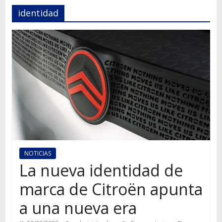
Autos,
identidad
camiones,
motos,
información
del
mundo
del
transporte
NOTICIAS
La nueva identidad de
marca de Citroën apunta
a una nueva era