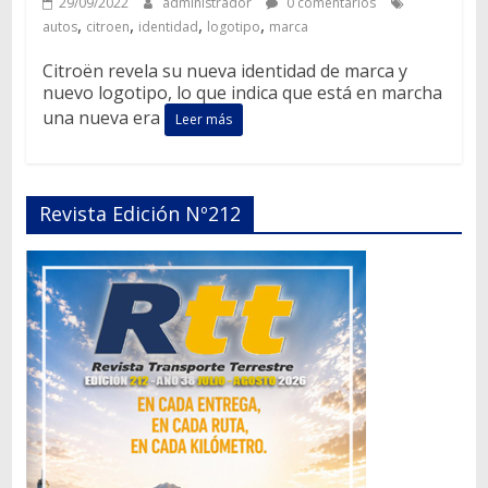
29/09/2022
administrador
0 comentarios
,
,
,
,
autos
citroen
identidad
logotipo
marca
Citroën revela su nueva identidad de marca y
nuevo logotipo, lo que indica que está en marcha
una nueva era
Leer más
Revista Edición Nº212