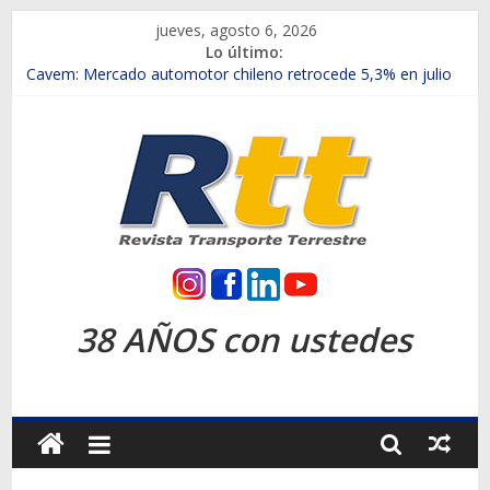
Saltar
jueves, agosto 6, 2026
al
Lo último:
contenido
Chile es el primer mercado internacional en lanzar la nueva
Maxus T70
Cavem: Mercado automotor chileno retrocede 5,3% en julio
Salfa suma vehículos electrificados de Chevrolet en el Biobío
Samex amplía su red con nuevas sucursales en Rancagua y
Copiapó
SINOTRUK Pick-ups presentó la recién estrenada Bolden en
la Expo Compras Públicas 2026
Rtt
Revista
38 AÑOS con ustedes
Transporte
Terrestre