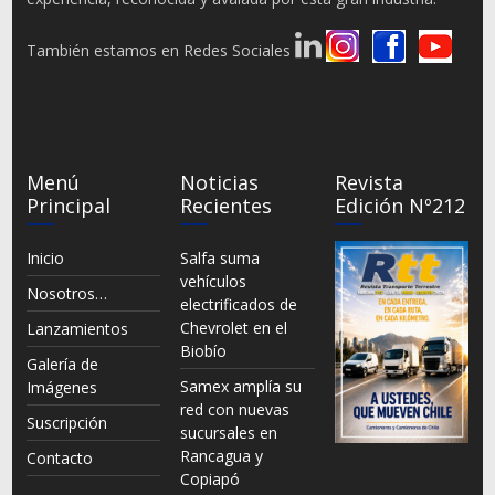
También estamos en Redes Sociales
Menú
Noticias
Revista
Principal
Recientes
Edición Nº212
Inicio
Salfa suma
vehículos
Nosotros…
electrificados de
Chevrolet en el
Lanzamientos
Biobío
Galería de
Samex amplía su
Imágenes
red con nuevas
Suscripción
sucursales en
Rancagua y
Contacto
Copiapó