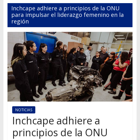
Autos,
Inchcape adhiere a principios de la ONU
camiones,
para impulsar el liderazgo femenino en la
motos,
región
información
del
mundo
del
transporte
NOTICIAS
Inchcape adhiere a
principios de la ONU