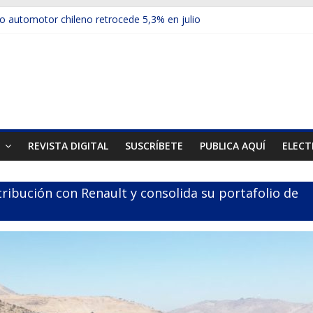
 automotor chileno retrocede 5,3% en julio
culos electrificados de Chevrolet en el Biobío
u red con nuevas sucursales en Rancagua y Copiapó
ups presentó la recién estrenada Bolden en la Expo Compras Públic
mer mercado internacional en lanzar la nueva Maxus T70
T
REVISTA DIGITAL
SUSCRÍBETE
PUBLICA AQUÍ
ELECT
ribución con Renault y consolida su portafolio de