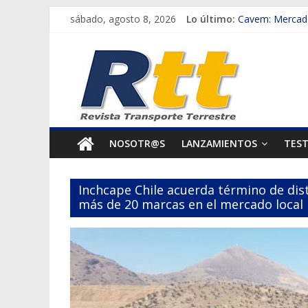
Saltar
sábado, agosto 8, 2026
Lo último:
Cavem: Mercado
al
Salfa suma vehí
Rtt
contenido
Samex amplía s
SINOTRUK Pick-
Revista
Chile es el pri
Transporte
NOSOTR@S
LANZAMIENTOS
TES
Terrestre
Inchcape Chile acuerda término de dist
Autos,
más de 20 marcas en el mercado local
camiones,
motos,
información
del
mundo
del
transporte