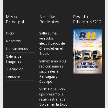
Menú
Noticias
Revista
Principal
Recientes
Edición Nº212
Inicio
Salfa suma
vehículos
Nosotros…
electrificados de
Chevrolet en el
Lanzamientos
Biobío
Galería de
Samex amplía su
Imágenes
red con nuevas
Suscripción
sucursales en
Rancagua y
Contacto
Copiapó
SINOTRUK Pick-
ups presentó la
recién estrenada
Bolden en la Expo