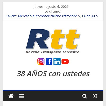
Saltar
jueves, agosto 6, 2026
al
Lo último:
contenido
Chile es el primer mercado internacional en lanzar la nueva
Maxus T70
Cavem: Mercado automotor chileno retrocede 5,3% en julio
Salfa suma vehículos electrificados de Chevrolet en el Biobío
Samex amplía su red con nuevas sucursales en Rancagua y
Copiapó
SINOTRUK Pick-ups presentó la recién estrenada Bolden en
la Expo Compras Públicas 2026
Rtt
Revista
38 AÑOS con ustedes
Transporte
Terrestre