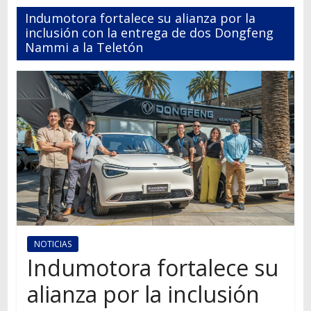
Autos,
Indumotora fortalece su alianza por la
camiones,
inclusión con la entrega de dos Dongfeng
motos,
Nammi a la Teletón
información
del
mundo
del
transporte
NOTICIAS
Indumotora fortalece su
alianza por la inclusión