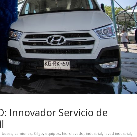
: Innovador Servicio de
l
,
,
,
,
,
,
,
buses
camiones
Cilgo
equipos
hidrolavado
industrial
lavad industrial