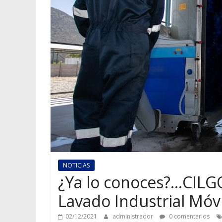
NOTICIAS
¿Ya lo conoces?…CILGO
Lavado Industrial Móvi
02/12/2021
administrador
0 comentarios