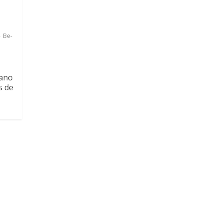
Be-
cano
s de