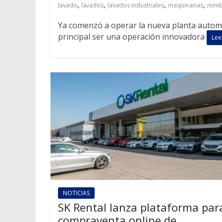
,
,
,
,
lavado
lavados
lavados industriales
maquinarias
mini
Ya comenzó a operar la nueva planta automát
principal ser una operación innovadora
Lee
NOTICIAS
SK Rental lanza plataforma par
compraventa online de