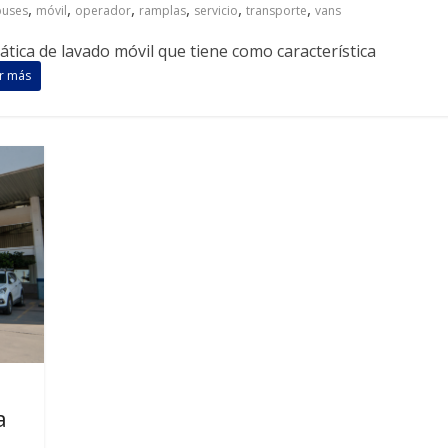
,
,
,
,
,
,
buses
móvil
operador
ramplas
servicio
transporte
vans
ica de lavado móvil que tiene como característica
r más
a