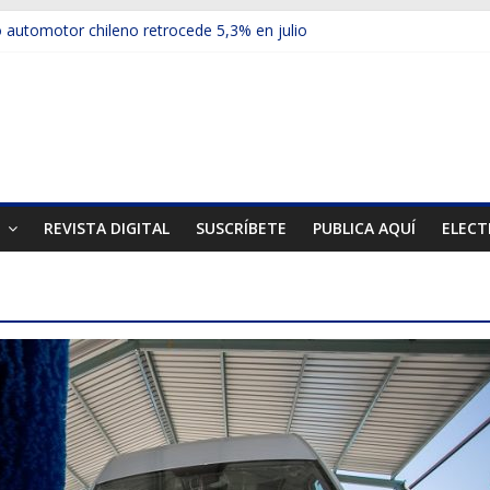
automotor chileno retrocede 5,3% en julio
ulos electrificados de Chevrolet en el Biobío
 red con nuevas sucursales en Rancagua y Copiapó
ps presentó la recién estrenada Bolden en la Expo Compras Pública
er mercado internacional en lanzar la nueva Maxus T70
T
REVISTA DIGITAL
SUSCRÍBETE
PUBLICA AQUÍ
ELECT