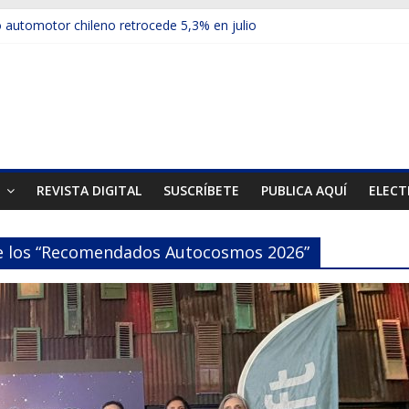
automotor chileno retrocede 5,3% en julio
ulos electrificados de Chevrolet en el Biobío
 red con nuevas sucursales en Rancagua y Copiapó
ps presentó la recién estrenada Bolden en la Expo Compras Pública
er mercado internacional en lanzar la nueva Maxus T70
T
REVISTA DIGITAL
SUSCRÍBETE
PUBLICA AQUÍ
ELECT
de los “Recomendados Autocosmos 2026”