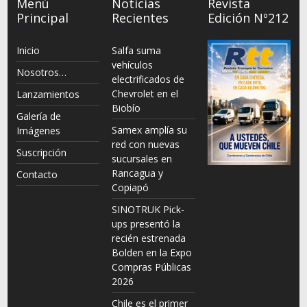
Menú
Noticias
Revista
Principal
Recientes
Edición Nº212
Inicio
Salfa suma
vehículos
Nosotros…
electrificados de
Chevrolet en el
Lanzamientos
Biobío
Galería de
Samex amplía su
Imágenes
red con nuevas
Suscripción
sucursales en
Rancagua y
Contacto
Copiapó
SINOTRUK Pick-
ups presentó la
recién estrenada
Bolden en la Expo
Compras Públicas
2026
Chile es el primer