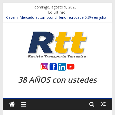
Saltar
domingo, agosto 9, 2026
al
Lo último:
contenido
Chile es el primer mercado internacional en lanzar la nueva
Maxus T70
Cavem: Mercado automotor chileno retrocede 5,3% en julio
Salfa suma vehículos electrificados de Chevrolet en el Biobío
Samex amplía su red con nuevas sucursales en Rancagua y
Copiapó
SINOTRUK Pick-ups presentó la recién estrenada Bolden en
la Expo Compras Públicas 2026
Rtt
Revista
38 AÑOS con ustedes
Transporte
Terrestre