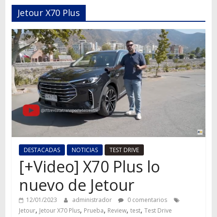
Autos,
Jetour X70 Plus
camiones,
motos,
información
del
mundo
del
transporte
DESTACADAS
NOTICIAS
TEST DRIVE
[+Video] X70 Plus lo
nuevo de Jetour
12/01/2023
administrador
0 comentarios
,
,
,
,
,
Jetour
Jetour X70 Plus
Prueba
Review
test
Test Drive