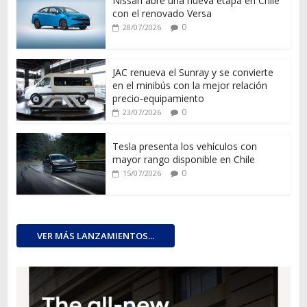
Nissan abre una nueva etapa en Chile
con el renovado Versa
0
28/07/2026
JAC renueva el Sunray y se convierte
en el minibús con la mejor relación
precio-equipamiento
0
23/07/2026
Tesla presenta los vehículos con
mayor rango disponible en Chile
0
15/07/2026
VER MÁS LANZAMIENTOS...