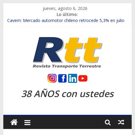
Saltar
jueves, agosto 6, 2026
al
Lo último:
contenido
Chile es el primer mercado internacional en lanzar la nueva
Maxus T70
Cavem: Mercado automotor chileno retrocede 5,3% en julio
Salfa suma vehículos electrificados de Chevrolet en el Biobío
Samex amplía su red con nuevas sucursales en Rancagua y
Copiapó
SINOTRUK Pick-ups presentó la recién estrenada Bolden en
la Expo Compras Públicas 2026
Rtt
Revista
38 AÑOS con ustedes
Transporte
Terrestre