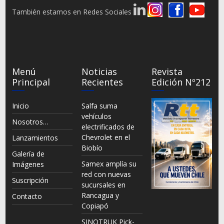
También estamos en Redes Sociales
Menú
Noticias
Revista
Principal
Recientes
Edición Nº212
Inicio
Salfa suma
vehículos
Nosotros…
electrificados de
Chevrolet en el
Lanzamientos
Biobío
Galería de
Samex amplía su
Imágenes
red con nuevas
Suscripción
sucursales en
Rancagua y
Contacto
Copiapó
SINOTRUK Pick-