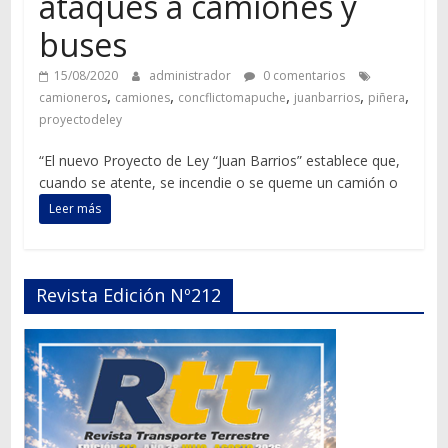
ataques a camiones y
buses
15/08/2020
administrador
0 comentarios
,
,
,
,
,
camioneros
camiones
concflictomapuche
juanbarrios
piñera
proyectodeley
“El nuevo Proyecto de Ley “Juan Barrios” establece que,
cuando se atente, se incendie o se queme un camión o
Leer más
Revista Edición Nº212