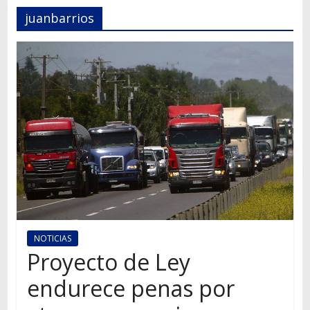
Autos,
juanbarrios
camiones,
motos,
información
del
mundo
del
transporte
NOTICIAS
Proyecto de Ley
endurece penas por