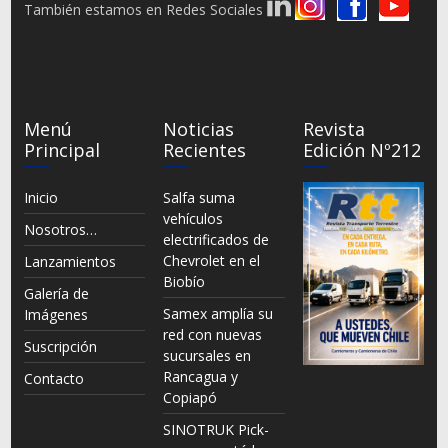
También estamos en Redes Sociales
Menú
Noticias
Revista
Principal
Recientes
Edición Nº212
Inicio
Salfa suma
vehículos
Nosotros…
electrificados de
Chevrolet en el
Lanzamientos
Biobío
Galería de
Samex amplía su
Imágenes
red con nuevas
Suscripción
sucursales en
Rancagua y
Contacto
Copiapó
SINOTRUK Pick-