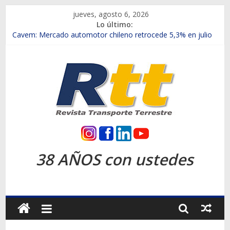
Saltar
jueves, agosto 6, 2026
al
Lo último:
contenido
Chile es el primer mercado internacional en lanzar la nueva
Maxus T70
Cavem: Mercado automotor chileno retrocede 5,3% en julio
Salfa suma vehículos electrificados de Chevrolet en el Biobío
Samex amplía su red con nuevas sucursales en Rancagua y
Copiapó
SINOTRUK Pick-ups presentó la recién estrenada Bolden en
la Expo Compras Públicas 2026
Rtt
Revista
38 AÑOS con ustedes
Transporte
Terrestre