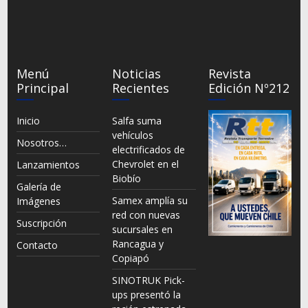
Menú
Noticias
Revista
Principal
Recientes
Edición Nº212
Inicio
Salfa suma
vehículos
Nosotros…
electrificados de
Chevrolet en el
Lanzamientos
Biobío
Galería de
Samex amplía su
Imágenes
red con nuevas
Suscripción
sucursales en
Rancagua y
Contacto
Copiapó
SINOTRUK Pick-
ups presentó la