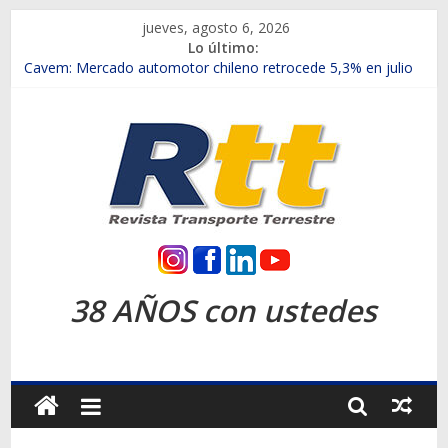
Saltar
jueves, agosto 6, 2026
al
Lo último:
contenido
Chile es el primer mercado internacional en lanzar la nueva
Maxus T70
Cavem: Mercado automotor chileno retrocede 5,3% en julio
Salfa suma vehículos electrificados de Chevrolet en el Biobío
Samex amplía su red con nuevas sucursales en Rancagua y
Copiapó
SINOTRUK Pick-ups presentó la recién estrenada Bolden en
la Expo Compras Públicas 2026
Rtt
Revista
38 AÑOS con ustedes
Transporte
Terrestre