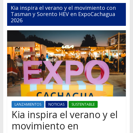
Autos,
Kia inspira el verano y el movimiento con
camiones,
Tasman y Sorento HEV en ExpoCachagua
motos,
2026
información
del
mundo
del
transporte
LANZAMIENTOS
NOTICIAS
SUSTENTABLE
Kia inspira el verano y el
movimiento en