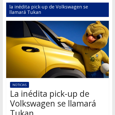
Autos,
la inédita pick-up de Volkswagen se
camiones,
llamará Tukan
motos,
información
del
mundo
del
transporte
NOTICIAS
La inédita pick-up de
Volkswagen se llamará
Tukan