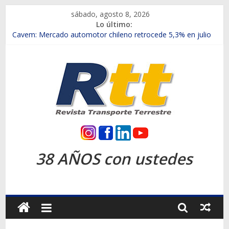
Saltar
sábado, agosto 8, 2026
al
Lo último:
contenido
Chile es el primer mercado internacional en lanzar la nueva
Maxus T70
Cavem: Mercado automotor chileno retrocede 5,3% en julio
Salfa suma vehículos electrificados de Chevrolet en el Biobío
Samex amplía su red con nuevas sucursales en Rancagua y
Copiapó
SINOTRUK Pick-ups presentó la recién estrenada Bolden en
la Expo Compras Públicas 2026
Rtt
Revista
38 AÑOS con ustedes
Transporte
Terrestre