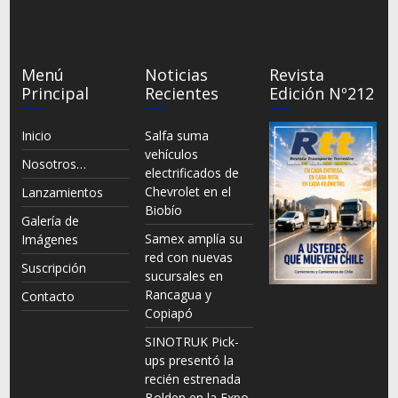
Menú
Noticias
Revista
Principal
Recientes
Edición Nº212
Inicio
Salfa suma
vehículos
Nosotros…
electrificados de
Chevrolet en el
Lanzamientos
Biobío
Galería de
Samex amplía su
Imágenes
red con nuevas
Suscripción
sucursales en
Rancagua y
Contacto
Copiapó
SINOTRUK Pick-
ups presentó la
recién estrenada
Bolden en la Expo