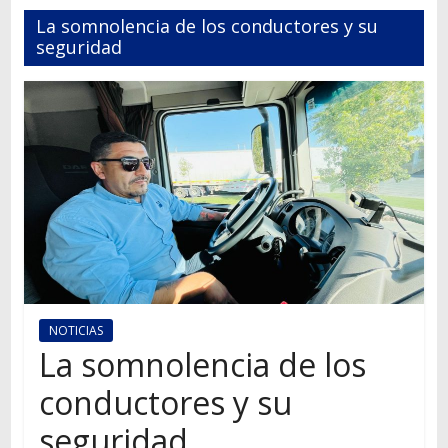
Autos,
La somnolencia de los conductores y su
camiones,
seguridad
motos,
información
del
mundo
del
transporte
NOTICIAS
La somnolencia de los
conductores y su
seguridad